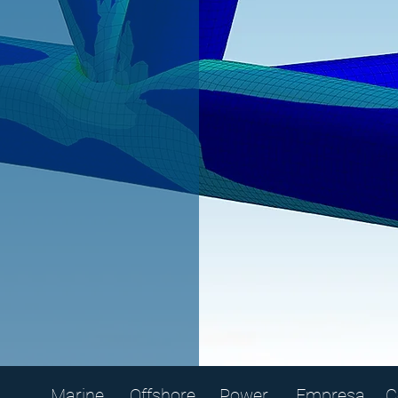
Marine
Offshore
Power
Empresa
C