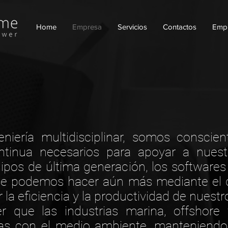
Home
Empresa
Servicios
Contactos
Emp
iería multidisciplinar, somos conscie
ontinua necesarios para apoyar a nues
quipos de última generación, los software
ue podemos hacer aún más mediante el d
r la eficiencia y la productividad de nuestr
er que las industrias marina, offshor
sas con el medio ambiente, manteniendo 