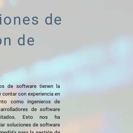
iones de
ón de
os de software tienen la
 contar con experiencia en
anto como ingenieros de
rrolladores de software
citados. Esto nos ha
lar soluciones de software
 medida para la gestión de