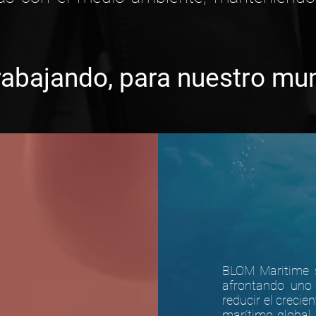
rabajando, para nuestro m
BLOM Maritime s
afrontando uno
reducir el creci
marítimo global.