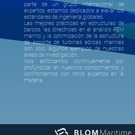
parte de un grupo internacional de
expertos, estamos dedicados a elevar los
estándares de ingeniería globales.
Las mejores prácticas en estructuras de
barcos, las directrices en el análisis FEM
marino y la optimización de la estructura
de soporte de turbinas eólicas marinas
son solo algunos ejemplos de nuestras
áreas de investigación.
Nos esforzamos continuamente por
profundizar en nuestros conocimientos y
confrontarnos con otros expertos en la
materia.