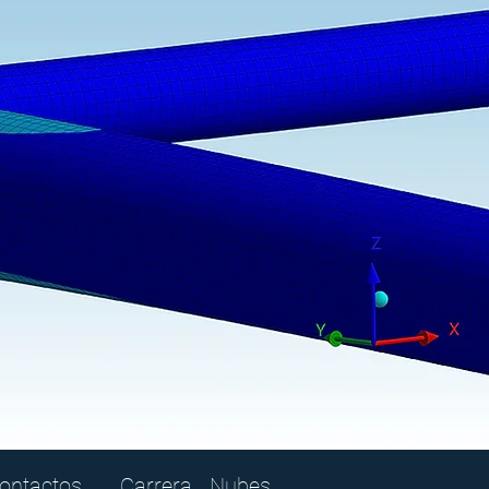
ontactos
Carrera
Nubes