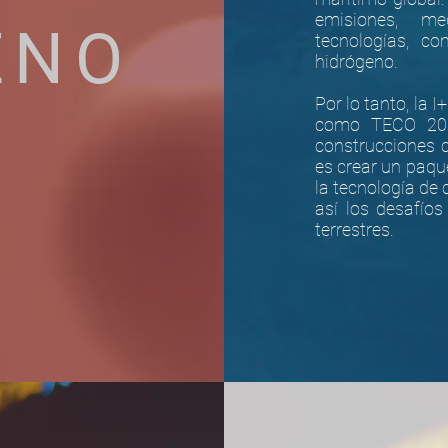
emisiones, m
ENO
tecnologías, c
hidrógeno.
Por lo tanto, la 
como TECO 2030
construcciones c
es crear un paqu
la tecnología de 
así los desafíos
terrestres.