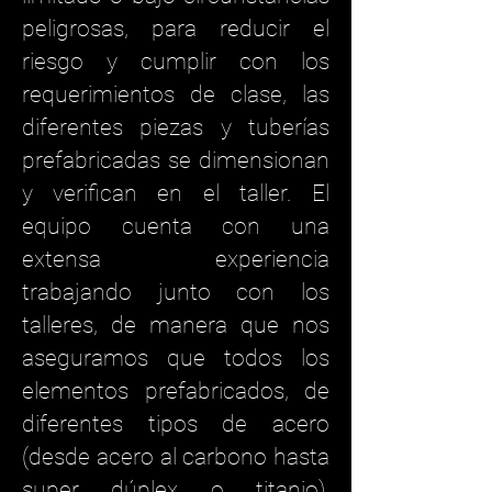
peligrosas, para reducir el
riesgo y cumplir con los
requerimientos de clase, las
diferentes piezas y tuberías
prefabricadas se dimensionan
y verifican en el taller. El
equipo cuenta con una
extensa experiencia
trabajando junto con los
talleres, de manera que nos
aseguramos que todos los
elementos prefabricados, de
diferentes tipos de acero
(desde acero al carbono hasta
super dúplex o titanio),