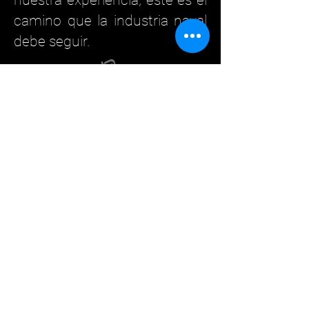
nuestra experiencia, este es el
camino que la industria naval
debe seguir.
Marine
Offshore
Power
Empresa
Contactos
Carrera profesional
Nubes